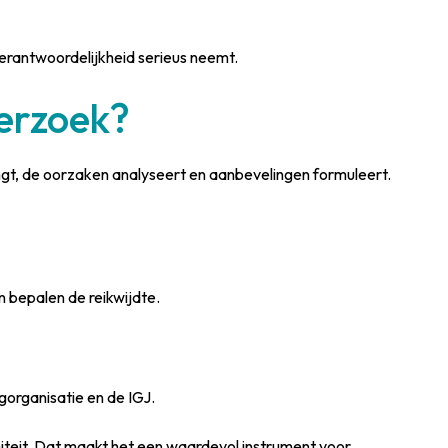
verantwoordelijkheid serieus neemt.
derzoek?
engt, de oorzaken analyseert en aanbevelingen formuleert.
 bepalen de reikwijdte.
organisatie en de IGJ.
iteit. Dat maakt het een waardevol instrument voor