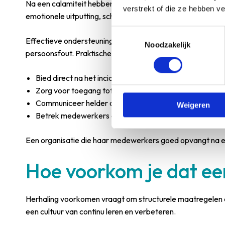
Na een calamiteit hebben betrokken medewerkers gerichte 
verstrekt of die ze hebben v
emotionele uitputting, schuldgevoelens en zelfs secundair 
Toestemmingsselectie
Effectieve ondersteuning begint met erkenning. Laat med
Noodzakelijk
persoonsfout. Praktische stappen zijn:
Bied direct na het incident een gesprek aan met een l
Zorg voor toegang tot professionele psychologische be
Communiceer helder over het onderzoeksproces, zod
Weigeren
Betrek medewerkers actief bij de evaluatie en verbet
Een organisatie die haar medewerkers goed opvangt na een
Hoe voorkom je dat een
Herhaling voorkomen vraagt om structurele maatregelen 
een cultuur van continu leren en verbeteren.