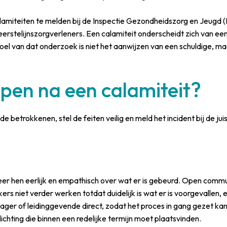
alamiteiten te melden bij de Inspectie Gezondheidszorg en Jeugd (
eerstelijnszorgverleners. Een calamiteit onderscheidt zich van een
el van dat onderzoek is niet het aanwijzen van een schuldige, ma
ppen na een calamiteit?
 de betrokkenen, stel de feiten veilig en meld het incident bij de ju
er hen eerlijk en empathisch over wat er is gebeurd. Open communi
 niet verder werken totdat duidelijk is wat er is voorgevallen, 
ger of leidinggevende direct, zodat het proces in gang gezet ka
lichting die binnen een redelijke termijn moet plaatsvinden.