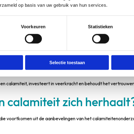
ondersteuning nodig. Zorgverleners die bij een ernstig incident 
erzameld op basis van uw gebruik van hun services.
trauma. Goede opvang is essentieel voor hun welzijn en voor de kwa
ewerkers weten dat hun gevoelens serieus worden genomen en dat
Voorkeuren
Statistieken
eidinggevende of vertrouwenspersoon.
geleiding of een bedrijfsmaatschappelijk werker.
at medewerkers weten wat ze kunnen verwachten.
Selectie toestaan
ermaatregelen, zodat ze onderdeel worden van de oplossing.
 calamiteit, investeert in veerkracht en behoudt het vertrouwen
 calamiteit zich herhaalt
die voortkomen uit de aanbevelingen van het calamiteitenonderz