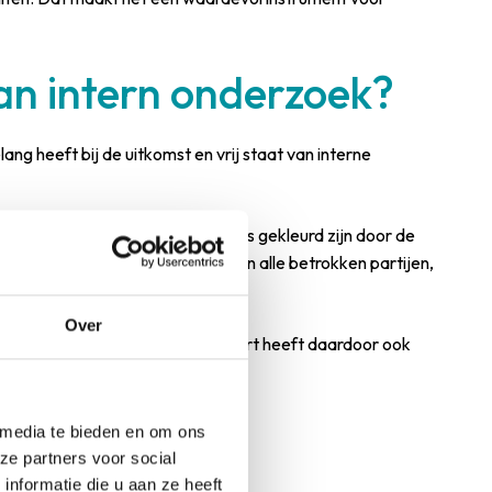
an intern onderzoek?
 heeft bij de uitkomst en vrij staat van interne
ar boven komt of dat de conclusies gekleurd zijn door de
orden en geniet het vertrouwen van alle betrokken partijen,
Over
f en volledig is. Een extern rapport heeft daardoor ook
it?
 media te bieden en om ons
ze partners voor social
nformatie die u aan ze heeft