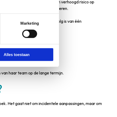
betrokken zijn geweest, lopen een verhoogd risico op
liteit van zorg die zij daarna leveren.
 een calamiteit zelden het gevolg is van één
Marketing
Alles toestaan
 van haar team op de lange termijn.
?
oek. Het gaat niet om incidentele aanpassingen, maar om