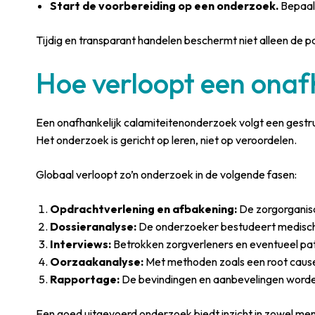
Start de voorbereiding op een onderzoek.
Bepaal 
Tijdig en transparant handelen beschermt niet alleen de p
Hoe verloopt een onaf
Een onafhankelijk calamiteitenonderzoek volgt een gestru
Het onderzoek is gericht op leren, niet op veroordelen.
Globaal verloopt zo’n onderzoek in de volgende fasen:
Opdrachtverlening en afbakening:
De zorgorganisa
Dossieranalyse:
De onderzoeker bestudeert medische
Interviews:
Betrokken zorgverleners en eventueel pati
Oorzaakanalyse:
Met methoden zoals een root cause
Rapportage:
De bevindingen en aanbevelingen worden
Een goed uitgevoerd onderzoek biedt inzicht in zowel men