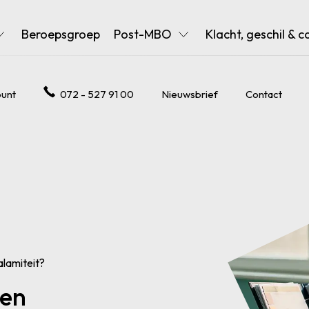
Beroepsgroep
Post-MBO
Klacht, geschil & c
unt
072 - 527 91 00
Nieuwsbrief
Contact
alamiteit?
een