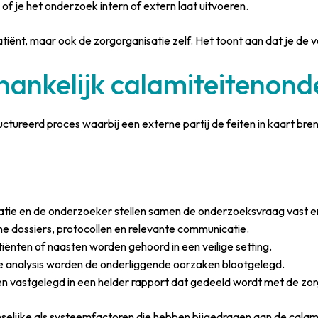
of je het onderzoek intern of extern laat uitvoeren.
atiënt, maar ook de zorgorganisatie zelf. Het toont aan dat je de 
hankelijk calamiteitenon
ctureerd proces waarbij een externe partij de feiten in kaart br
tie en de onderzoeker stellen samen de onderzoeksvraag vast en
 dossiers, protocollen en relevante communicatie.
ënten of naasten worden gehoord in een veilige setting.
 analysis worden de onderliggende oorzaken blootgelegd.
 vastgelegd in een helder rapport dat gedeeld wordt met de zorg
selijke als systeemfactoren die hebben bijgedragen aan de calam