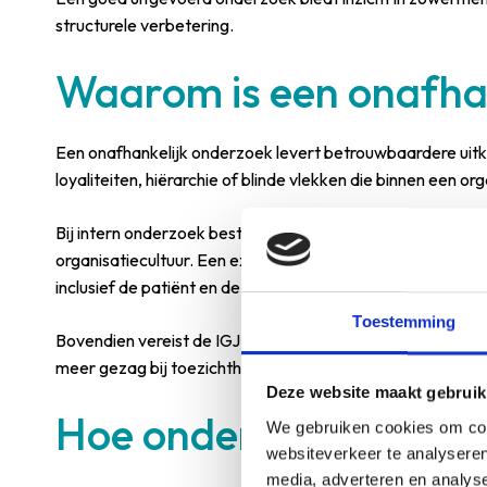
structurele verbetering.
Waarom is een onafhan
Een onafhankelijk onderzoek levert betrouwbaardere uitko
loyaliteiten, hiërarchie of blinde vlekken die binnen een o
Bij intern onderzoek bestaat het risico dat collega’s elk
organisatiecultuur. Een externe onderzoeker kijkt met fris
inclusief de patiënt en de IGJ.
Toestemming
Bovendien vereist de IGJ in veel gevallen juist een onafha
meer gezag bij toezichthouders en vergroot de kans op e
Deze website maakt gebruik
Hoe ondersteun je med
We gebruiken cookies om cont
websiteverkeer te analyseren
media, adverteren en analys