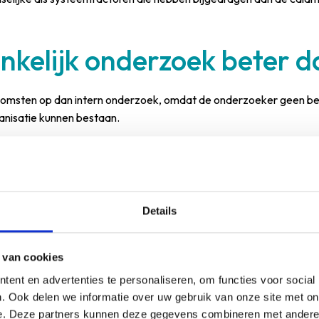
kelijk onderzoek beter d
msten op dan intern onderzoek, omdat de onderzoeker geen belang
rganisatie kunnen bestaan.
aar onbewust beschermen, dat bepaalde informatie niet volledig na
se ogen, stelt kritische vragen die intern misschien niet gesteld w
Details
nkelijk onderzoek om te kunnen vaststellen dat de analyse objectie
en afgerond dossier zonder verdere complicaties.
 van cookies
ewerkers na een calamite
ent en advertenties te personaliseren, om functies voor social
. Ook delen we informatie over uw gebruik van onze site met on
e. Deze partners kunnen deze gegevens combineren met andere i