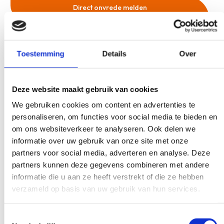
Direct onvrede melden
Toestemming
Details
Over
Wat gebeurt er als u een klacht
Deze website maakt gebruik van cookies
indient?
We gebruiken cookies om content en advertenties te
Onze klachtenfunctionaris neemt contact met u op om uw klacht
personaliseren, om functies voor social media te bieden en
door te spreken en met u te bepalen wat er het beste verder
om ons websiteverkeer te analyseren. Ook delen we
kan gebeuren. Het hangt af van uw wensen en verwachtingen
informatie over uw gebruik van onze site met onze
hoe de klachtenfunctionaris u bijstaat. Voorbeelden zijn:
partners voor social media, adverteren en analyse. Deze
partners kunnen deze gegevens combineren met andere
informatie die u aan ze heeft verstrekt of die ze hebben
verzameld op basis van uw gebruik van hun services.
Zij kan u helpen bij het schrijven van een brief aan
uw zorgverlener;
Toestemmingsselectie