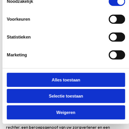
Noodzakelijk
Zij kan bemiddelen in een gesprek tussen u en uw
zorgverlener;
Voorkeuren
Zij kan contact opnemen met uw zorgverlener om
uw klacht mondeling te verwoorden.
Statistieken
Marketing
De klachtenfunctionaris is onafhankelijk; dat betekent dat zij
geen partij trekt voor uw zorgverlener of voor u. Zij zal
proberen om de klacht voor beide partijen naar tevredenheid
op te lossen.
Alles toestaan
Geschil
Selectie toestaan
Mocht uw klacht, na ondersteuning door de
klachtenfunctionaris, nog steeds niet naar tevredenheid zijn
Weigeren
opgelost, dan kunt u een geschil indienen. Uw klacht wordt in dat
geval behandeld door de geschilleninstantie. Daarin zitten een
rechter, een beroepsgenoot van uw zorgverlener en een