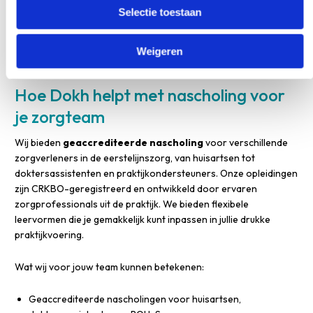
Selectie toestaan
ochtend voor korte updates. Online nascholing kun je thuis
volgen, wat minder impact heeft op de praktijkvoering.
Communiceer tijdig met patiënten over eventuele aangepaste
Weigeren
openingstijden vanwege nascholing.
Hoe Dokh helpt met nascholing voor
je zorgteam
Wij bieden
geaccrediteerde nascholing
voor verschillende
zorgverleners in de eerstelijnszorg, van huisartsen tot
doktersassistenten en praktijkondersteuners. Onze opleidingen
zijn CRKBO-geregistreerd en ontwikkeld door ervaren
zorgprofessionals uit de praktijk. We bieden flexibele
leervormen die je gemakkelijk kunt inpassen in jullie drukke
praktijkvoering.
Wat wij voor jouw team kunnen betekenen:
Geaccrediteerde nascholingen voor huisartsen,