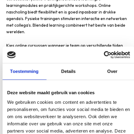
learningmodules en praktijkgerichte workshops. Online
nascholing biedt flexibiliteit en is goed inpasbaar in drukke
agenda’s. Fysieke trainingen stimuleren interactie en netwerken
met collega’s. Blended learning combineert het beste van beide
werelden.
Kies online cursussen wanneer je team op verschillende tijden
wil leren en flexibiliteit belangrijk is. E-learningmodules zijn
handig voor kennisoverdracht die iedereen in eigen tempo kan
doorlopen. Fysieke trainingen plan je het beste in wanneer
Toestemming
Details
Over
interactie en hands-on oefening belangrijk zijn, zoals bij
praktische vaardigheden.
Workshops zijn ideaal voor teambuilding en het samen
Deze website maakt gebruik van cookies
doorspreken van nieuwe werkwijzen. Blended learning geeft je
We gebruiken cookies om content en advertenties te
de voordelen van zowel online flexibiliteit als persoonlijke
personaliseren, om functies voor social media te bieden en
begeleiding. Overweeg ook interne scholingen waarbij externe
om ons websiteverkeer te analyseren. Ook delen we
trainers naar jullie praktijk komen – dit bespaart reistijd en je
informatie over uw gebruik van onze site met onze
kunt de training volledig afstemmen op jullie specifieke situatie.
partners voor social media, adverteren en analyse. Deze