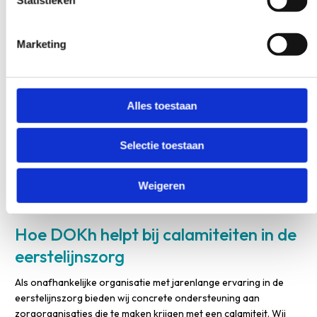
Statistieken
zonder schuldigen aan te wijzen.
Pas protocollen en werkinstructies aan op basis van de
bevindingen.
Marketing
Investeer in scholing en training op de gebieden waar hiaten
zijn geconstateerd.
Monitor de effectiviteit van de verbetermaatregelen en
evalueer periodiek.
Alles toestaan
Een cultuur waarin medewerkers fouten durven te melden
Selectie toestaan
zonder angst voor repercussies, is de beste bescherming tegen
toekomstige calamiteiten. Als leidinggevende speel je hierin een
sleutelrol door het goede voorbeeld te geven en openheid
Weigeren
actief te stimuleren.
Hoe DOKh helpt bij calamiteiten in de
eerstelijnszorg
Als onafhankelijke organisatie met jarenlange ervaring in de
eerstelijnszorg bieden wij concrete ondersteuning aan
zorgorganisaties die te maken krijgen met een calamiteit. Wij