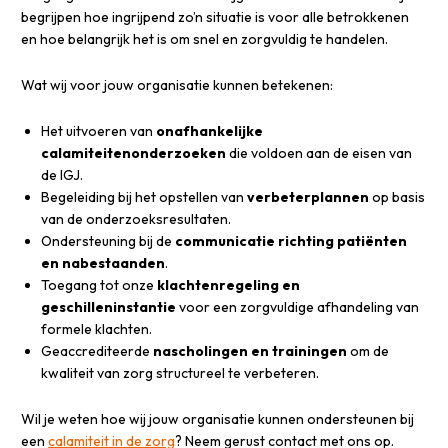
begrijpen hoe ingrijpend zo’n situatie is voor alle betrokkenen
en hoe belangrijk het is om snel en zorgvuldig te handelen.
Wat wij voor jouw organisatie kunnen betekenen:
Het uitvoeren van
onafhankelijke
calamiteitenonderzoeken
die voldoen aan de eisen van
de IGJ.
Begeleiding bij het opstellen van
verbeterplannen
op basis
van de onderzoeksresultaten.
Ondersteuning bij de
communicatie richting patiënten
en nabestaanden
.
Toegang tot onze
klachtenregeling en
geschilleninstantie
voor een zorgvuldige afhandeling van
formele klachten.
Geaccrediteerde
nascholingen en trainingen
om de
kwaliteit van zorg structureel te verbeteren.
Wil je weten hoe wij jouw organisatie kunnen ondersteunen bij
een
calamiteit in de zorg
? Neem gerust contact met ons op.