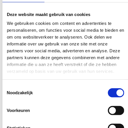
De onafhankelijkheid van het onderzoek is cruciaal. Een extern
Deze website maakt gebruik van cookies
uitgevoerd onderzoek biedt meer geloofwaardigheid richting
de IGJ en geeft medewerkers meer vertrouwen in de
We gebruiken cookies om content en advertenties te
uitkomsten.
personaliseren, om functies voor social media te bieden en
om ons websiteverkeer te analyseren. Ook delen we
Hoe voorkom je herhaling na een
informatie over uw gebruik van onze site met onze
calamiteit?
partners voor social media, adverteren en analyse. Deze
partners kunnen deze gegevens combineren met andere
Herhaling na een calamiteit voorkom je door de aanbevelingen
informatie die u aan ze heeft verstrekt of die ze hebben
uit het onderzoek daadwerkelijk te vertalen naar concrete
verzameld op basis van uw gebruik van hun services.
verbeteringen in de werkprocessen. Een rapport met
aanbevelingen heeft pas waarde als de organisatie er ook echt
Toestemmingsselectie
mee aan de slag gaat.
Noodzakelijk
Effectieve stappen om herhaling te voorkomen:
Voorkeuren
Stel een verbeterplan op met duidelijke
verantwoordelijkheden en deadlines.
Bespreek de calamiteit en de leerpunten met het hele team,