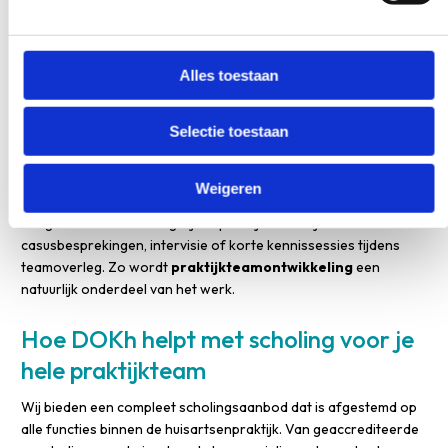
teamleden elkaar briefen over wat ze geleerd hebben. Dit
vergroot de kennisdeling binnen het team.
Alles toestaan
Benut rustige momenten in de praktijk voor korte e-
learningmodules of zelfstudie. Maak afspraken over
Selectie toestaan
scholingstijd tijdens werkuren en compenseer dit waar nodig.
Overleg met collega-praktijken over gezamenlijke scholing of
vervanging.
Weigeren
Integreer leren in de dagelijkse praktijk door bijvoorbeeld
casusbesprekingen, intervisie of korte kennissessies tijdens
teamoverleg. Zo wordt
praktijkteamontwikkeling
een
natuurlijk onderdeel van het werk.
Hoe DOKh helpt met scholing voor je
hele praktijkteam
Wij bieden een compleet scholingsaanbod dat is afgestemd op
alle functies binnen de huisartsenpraktijk. Van geaccrediteerde