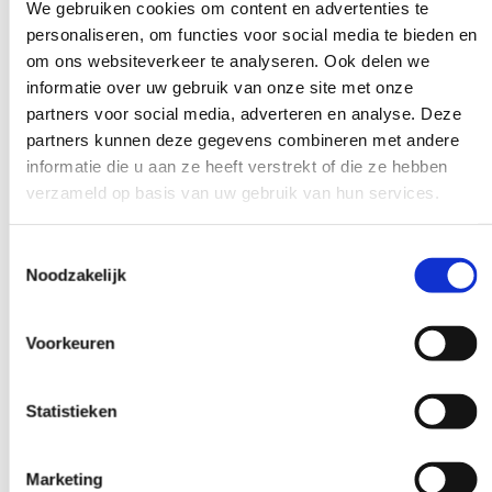
We gebruiken cookies om content en advertenties te
Onderwerpen zijn motiverende gespreksvoering,
personaliseren, om functies voor social media te bieden en
voedingsadvies, beweegprogramma’s en het begeleiden van
om ons websiteverkeer te analyseren. Ook delen we
patiënten met diabetes of hart- en vaatziekten.
informatie over uw gebruik van onze site met onze
partners voor social media, adverteren en analyse. Deze
Ondersteunend personeel heeft baat bij training in
partners kunnen deze gegevens combineren met andere
communicatie, planning en praktijkorganisatie. Ook ict-
vaardigheden en wet- en regelgeving zijn relevante
informatie die u aan ze heeft verstrekt of die ze hebben
onderwerpen voor een goed functionerend praktijkteam.
verzameld op basis van uw gebruik van hun services.
Hoe plan je scholing zonder de
Toestemmingsselectie
praktijkvoering te verstoren?
Noodzakelijk
Scholing plannen zonder verstoring van de praktijkvoering
Voorkeuren
vraagt om slimme organisatie en flexibiliteit. Gebruik een mix
van online en offline scholing om tijd efficiënt te benutten.
Medische nascholing
is steeds vaker digitaal beschikbaar, wat
Statistieken
inplannen makkelijker maakt.
Plan scholing buiten piekuren en zorg voor goede vervanging.
Marketing
Verdeel grote cursussen over meerdere momenten en laat