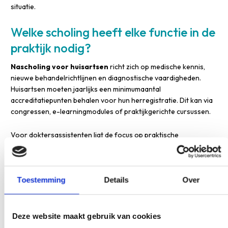
situatie.
Welke scholing heeft elke functie in de
praktijk nodig?
Nascholing voor huisartsen
richt zich op medische kennis,
nieuwe behandelrichtlijnen en diagnostische vaardigheden.
Huisartsen moeten jaarlijks een minimumaantal
accreditatiepunten behalen voor hun herregistratie. Dit kan via
congressen, e-learningmodules of praktijkgerichte cursussen.
Voor doktersassistenten ligt de focus op praktische
vaardigheden en specialistische ondersteuning.
Scholing voor
doktersassistenten
omvat bijvoorbeeld ECG-interpretatie,
wondzorg, triageren en administratieve processen. Post-mbo-
opleidingen bieden verdieping in specialismen zoals CVRM of
Toestemming
Details
Over
ouderenzorg.
POH-S-nascholing
concentreert zich op preventie,
Deze website maakt gebruik van cookies
chronische zorgverlening en gedragsverandering.