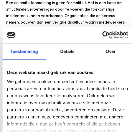
Een calamiteitenmelding is geen formaliteit. Het is een kans om
structurele verbeteringen door te voeren die toekomstige
incidenten kunnen voorkomen. Organisaties die dit serieus
nemen, bouwen aan een veiligheidscultuur waarin medewerkers
zich vrij voelen om fouten te melden zonder angst voor
afstraffing.
Hoe verbeter je de
Toestemming
Details
Over
calamiteitenprocedure binnen je
organisatie?
Deze website maakt gebruik van cookies
Je verbetert de calamiteitenprocedure door te investeren in
We gebruiken cookies om content en advertenties te
duidelijke protocollen, regelmatige training van medewerkers,
personaliseren, om functies voor social media te bieden en
een open veiligheidscultuur en periodieke evaluatie van eerdere
om ons websiteverkeer te analyseren. Ook delen we
calamiteiten en meldingen. Preventie begint bij bewustwording.
informatie over uw gebruik van onze site met onze
partners voor social media, adverteren en analyse. Deze
Praktische stappen om de procedure te versterken:
partners kunnen deze gegevens combineren met andere
informatie die u aan ze heeft verstrekt of die ze hebben
Stel een helder calamiteitenprotocol op dat voor alle
verzameld op basis van uw gebruik van hun services.