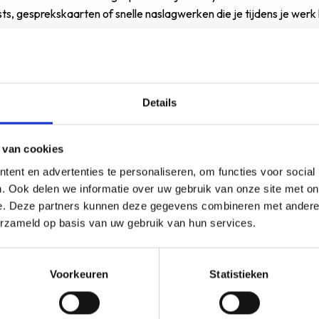
ts, gesprekskaarten of snelle naslagwerken die je tijdens je werk
n ineens. Begin bijvoorbeeld met één nieuwe gesprekstechniek bij
albaarder en vergroot je kans op succes.
ollega’s weerstand hebben
Details
ijpen waarom collega’s terughoudend zijn. Introduceer verandering
 van cookies
ent en advertenties te personaliseren, om functies voor social
. Ook delen we informatie over uw gebruik van onze site met on
egitieme zorgen
achter weerstand, zoals angst voor extra werkd
e. Deze partners kunnen deze gegevens combineren met andere i
ngen te zoeken, verminder je weerstand aanzienlijk.
erzameld op basis van uw gebruik van hun services.
s tegelijk. Begin met vrijwilligers die enthousiast zijn over de nie
werkt beter dan iedereen tegelijk verplichten tot verandering.
Voorkeuren
Statistieken
et de officiële leidinggevenden, maar wel de mensen naar wie ande