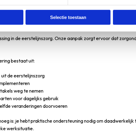
 Deel ook regelmatig succesjes, hoe klein ook, om momentum te b
choling die écht tot ged
Selectie toestaan
ssing in de eerstelijnszorg. Onze aanpak zorgt ervoor dat zorgonder
ing bestaat uit:
uit de eerstelijnszorg
t implementeren
stakels weg te nemen
arten voor dagelijks gebruik
zelfde veranderingen doorvoeren
noeg is: je hebt praktische ondersteuning nodig om daadwerkelijk 
eke werksituatie.