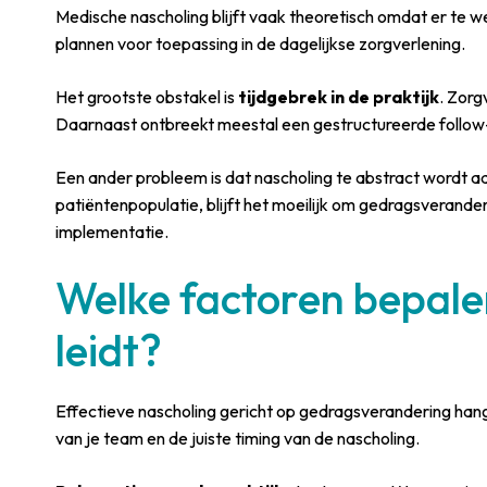
Medische nascholing blijft vaak theoretisch omdat er te 
plannen voor toepassing in de dagelijkse zorgverlening.
Het grootste obstakel is
tijdgebrek in de praktijk
. Zorg
Daarnaast ontbreekt meestal een gestructureerde follow
Een ander probleem is dat nascholing te abstract wordt aa
patiëntenpopulatie, blijft het moeilijk om gedragsveranderi
implementatie.
Welke factoren bepale
leidt?
Effectieve nascholing gericht op gedragsverandering hangt a
van je team en de juiste timing van de nascholing.