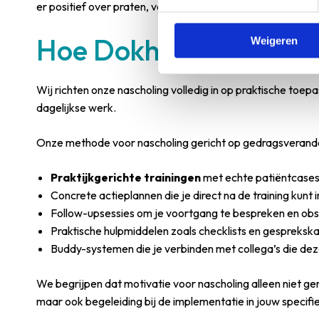
er positief over praten, volgen anderen meestal vanzelf.
Hoe Dokh helpt met nas
Weigeren
Wij richten onze nascholing volledig in op praktische toepa
dagelijkse werk.
Onze methode voor nascholing gericht op gedragsverander
Praktijkgerichte trainingen
met echte patiëntcases 
Concrete actieplannen die je direct na de training kun
Follow-upsessies om je voortgang te bespreken en ob
Praktische hulpmiddelen zoals checklists en gesprekska
Buddy-systemen die je verbinden met collega’s die de
We begrijpen dat motivatie voor nascholing alleen niet ge
maar ook begeleiding bij de implementatie in jouw specifi