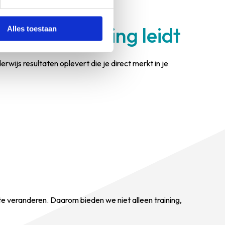
ehouden.
ragsverandering leidt
Alles toestaan
wijs resultaten oplevert die je direct merkt in je
te veranderen. Daarom bieden we niet alleen training,