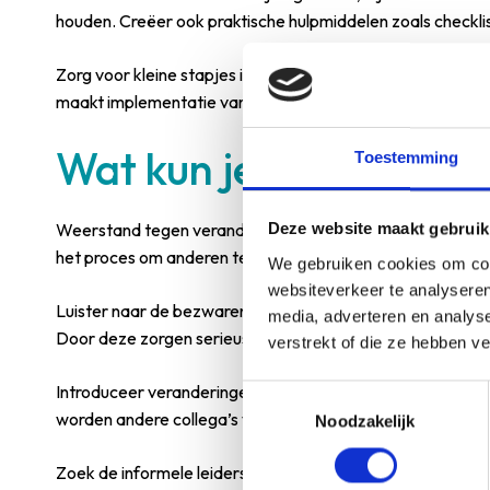
houden. Creëer ook praktische hulpmiddelen zoals checklis
Zorg voor kleine stapjes in plaats van grote veranderinge
maakt implementatie van nascholing in de praktijk veel ha
Wat kun je doen als c
Toestemming
Weerstand tegen verandering pak je aan door eerst te begr
Deze website maakt gebruik
het proces om anderen te overtuigen.
We gebruiken cookies om cont
websiteverkeer te analyseren
Luister naar de bezwaren van je collega’s. Vaak zitten er
l
media, adverteren en analys
Door deze zorgen serieus te nemen en samen naar oplossi
verstrekt of die ze hebben v
Introduceer veranderingen stap voor stap in plaats van alle
Toestemmingsselectie
worden andere collega’s vaak vanzelf geïnteresseerd. Dit 
Noodzakelijk
Zoek de informele leiders in je team op: dit zijn vaak ni