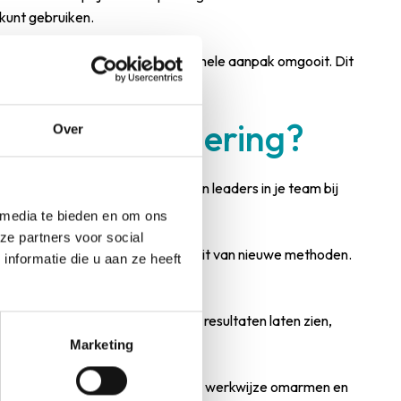
 kunt gebruiken.
 bepaalde patiënten voordat je je hele aanpak omgooit. Dit
 tegen verandering?
Over
en geleidelijk en betrek opinion leaders in je team bij
 media te bieden en om ons
ze partners voor social
ruk of twijfel over de effectiviteit van nieuwe methoden.
nformatie die u aan ze heeft
uwe aanpak. Wanneer zij positieve resultaten laten zien,
Marketing
ren luisteren. Wanneer zij de nieuwe werkwijze omarmen en