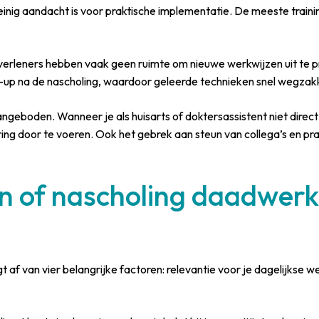
weinig aandacht is voor praktische implementatie. De meeste trai
verleners hebben vaak geen ruimte om nieuwe werkwijzen uit te p
-up na de nascholing, waardoor geleerde technieken snel wegzak
ngeboden. Wanneer je als huisarts of doktersassistent niet direct 
ng door te voeren. Ook het gebrek aan steun van collega’s en prakt
n of nascholing daadwerke
f van vier belangrijke factoren: relevantie voor je dagelijkse werk