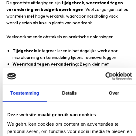
De grootste uitdagingen zijn
tijdgebrek, weerstand tegen
verandering en budgetbeperkingen
. Veel zorgorganisaties
worstelen met hoge werkdruk, waardoor nascholing vaak
wordt gezien als luxe in plaats van noodzaak.
Veelvoorkomende obstakels en praktische oplossingen:
Tijdgebrek:
Integreer leren in het dagelijks werk door
microlearning en kennisdeling tijdens teamoverleggen
Weerstand tegen verandering:
Begin klein met
vrijwilligers en toon concrete resultaten voordat je uitbreidt
Budgetbeperkingen:
Zoek naar kosteneffectieve
oplossingen zoals online nascholing en interne kennisdeling
Gebrek aan overzicht:
Maak een leerplan per
Toestemming
Details
Over
functiegroep met duidelijke doelen
Onvoldoende draagvlak:
Betrek medewerkers bij het
kiezen van leeronderwerpen en -vormen
Deze website maakt gebruik van cookies
We gebruiken cookies om content en advertenties te
Het helpt om te beginnen met pilotprojecten in afdelingen waar
personaliseren, om functies voor social media te bieden en
al enthousiasme bestaat. Succes verspreidt zich vaak vanzelf