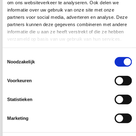
naar andere teams wanneer collega’s de voordelen zien.
om ons websiteverkeer te analyseren. Ook delen we
informatie over uw gebruik van onze site met onze
Hoe meet je of jullie leerinitiatieven
partners voor social media, adverteren en analyse. Deze
partners kunnen deze gegevens combineren met andere
daadwerkelijk effect hebben?
informatie die u aan ze heeft verstrekt of die ze hebben
Effectmeting doe je door
concrete indicatoren te volgen
op
verzameld op basis van uw gebruik van hun services.
zowel individueel als organisatieniveau. Het gaat niet alleen om
hoeveel mensen nascholing volgen, maar vooral om de impact
Toestemmingsselectie
op de kwaliteit van zorg en het werkplezier.
Noodzakelijk
Praktische meetmethoden:
Voorkeuren
Individueel niveau:
Kennistoetsen voor en na nascholing,
zelfevaluaties en competentiebeoordelingen
Teamniveau:
Kwaliteitsindicatoren, patiënttevredenheid en
Statistieken
het aantal gemelde incidenten
Organisatieniveau:
Medewerkersbetrokkenheid,
Marketing
ziekteverzuim en personeelsverloop
Concrete voorbeelden van meetbare effecten zijn verbeterde