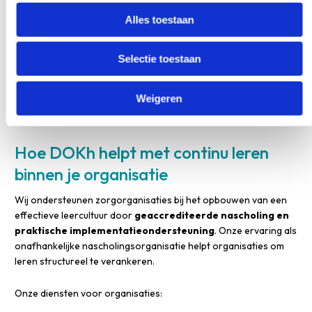
scores op kwaliteitsindicatoren, meer gemelde bijna-incidenten
Alles toestaan
(een teken van een sterke veiligheidscultuur) en hogere scores
op medewerkertevredenheidsonderzoeken. Ook feedback van
patiënten geeft waardevolle inzichten in de kwaliteit van zorg.
Selectie toestaan
Het belangrijkste is om niet alleen te meten, maar ook te
Weigeren
handelen op de resultaten. Gebruik de uitkomsten om je
leerinitiatieven bij te stellen en te verbeteren.
Hoe DOKh helpt met continu leren
binnen je organisatie
Wij ondersteunen zorgorganisaties bij het opbouwen van een
effectieve leercultuur door
geaccrediteerde nascholing en
praktische implementatieondersteuning
. Onze ervaring als
onafhankelijke nascholingsorganisatie helpt organisaties om
leren structureel te verankeren.
Onze diensten voor organisaties: