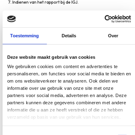
Indienen van het rapport bij de IGJ.
De onafhankelijkheid van de onderzoeker is cruciaal. Een intern
onderzoek door de eigen praktijk volstaat in de meeste
gevallen niet. De IGJ beoordeelt of het onderzoek voldoende
Toestemming
Details
Over
diepgang heeft en of de aanbevelingen adequaat zijn.
Wat gebeurt er na een
Deze website maakt gebruik van cookies
calamiteitenonderzoek?
We gebruiken cookies om content en advertenties te
Na een calamiteitenonderzoek beoordeelt de IGJ het
personaliseren, om functies voor social media te bieden en
ingediende rapport. Als het onderzoek voldoende is, sluit de
om ons websiteverkeer te analyseren. Ook delen we
inspectie het dossier. De zorgaanbieder is vervolgens
informatie over uw gebruik van onze site met onze
verantwoordelijk voor het implementeren van de
partners voor social media, adverteren en analyse. Deze
verbeteradviezen uit het rapport om herhaling te voorkomen.
partners kunnen deze gegevens combineren met andere
informatie die u aan ze heeft verstrekt of die ze hebben
In sommige gevallen vraagt de IGJ om aanvullend onderzoek of
verzameld op basis van uw gebruik van hun services.
geeft zij aanwijzingen voor verbeteringen. Wanneer er sprake
is van ernstige tekortkomingen, kan de inspectie verdere
maatregelen treffen. Naast de formele afhandeling is het ook
Toestemmingsselectie