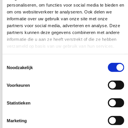
Let op dat deze eisen regelmatig kunnen wijzigen. Controleer
personaliseren, om functies voor social media te bieden en
altijd de actuele eisen bij je beroepsorganisatie. Sommige
om ons websiteverkeer te analyseren. Ook delen we
specialisaties hebben aanvullende eisen boven op de
informatie over uw gebruik van onze site met onze
basisnascholingsverplichting.
partners voor social media, adverteren en analyse. Deze
partners kunnen deze gegevens combineren met andere
Wanneer kies je voor bijscholing naast
informatie die u aan ze heeft verstrekt of die ze hebben
je verplichte nascholing?
verzameld op basis van uw gebruik van hun services.
Je kiest voor
extra bijscholing
wanneer je je wilt
Toestemmingsselectie
specialiseren, carrière wilt maken of persoonlijk wilt groeien.
Noodzakelijk
Bijscholing helpt je om je te onderscheiden, nieuwe
vaardigheden te ontwikkelen en je werkplezier te vergroten.
Voorkeuren
Praktische overwegingen voor het kiezen van bijscholing:
Specialisatie:
Ontwikkel expertise in specifieke
Statistieken
zorggebieden zoals CVRM, Osteoporose, Ouderenzorg,
Overgang, SOH, Vrouwenspreekuur of Wondzorg.
Carrière doelen:
Bereid je voor op leidinggevende functies
Marketing
of zelfstandig ondernemerschap.