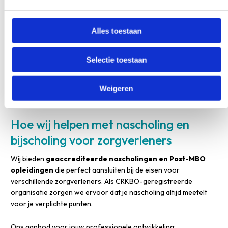
Persoonlijke interesse:
Volg onderwerpen die je energie
geven en motiveren.
Marktwaarde:
Vergroot je kansen op de arbeidsmarkt met
Alles toestaan
extra kwalificaties.
Selectie toestaan
Plan je bijscholing strategisch door eerst je doelen helder te
krijgen. Kies onderwerpen die aansluiten bij je ambities en de
behoeften van je werkgever of praktijk. Zo investeer je gericht
Weigeren
in je professionele toekomst.
Hoe wij helpen met nascholing en
bijscholing voor zorgverleners
Wij bieden
geaccrediteerde nascholingen en Post-MBO
opleidingen
die perfect aansluiten bij de eisen voor
verschillende zorgverleners. Als CRKBO-geregistreerde
organisatie zorgen we ervoor dat je nascholing altijd meetelt
voor je verplichte punten.
Ons aanbod voor jouw professionele ontwikkeling: