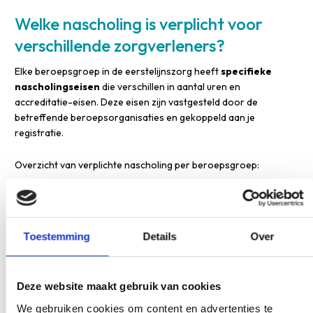
Welke nascholing is verplicht voor
verschillende zorgverleners?
Elke beroepsgroep in de eerstelijnszorg heeft
specifieke
nascholingseisen
die verschillen in aantal uren en
accreditatie-eisen. Deze eisen zijn vastgesteld door de
betreffende beroepsorganisaties en gekoppeld aan je
registratie.
Overzicht van verplichte nascholing per beroepsgroep:
Huisartsen:
40 punten per jaar, waarvan minimaal 20
punten accreditatieplichtig.
Doktersassistenten:
60 punten, waarvan 40
Toestemming
Details
Over
geaccrediteerd, in 5 jaar.
Praktijkondersteuners (POH-S):
60 punten per 3 jaar.
Verloskundigen:
jaarlijks 20 punten, 1 vaardigheidstraining
Deze website maakt gebruik van cookies
spoedeisende handeling en 1 MIO.
We gebruiken cookies om content en advertenties te