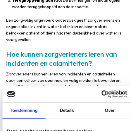
Terugkoppeling aan IGJ:
De bevindingen en maatregelen
worden teruggekoppeld aan de inspectie.
Een zorgvuldig uitgevoerd onderzoek geeft zorgverleners en
organisaties inzicht in wat er beter kan en biedt ook de
betrokken patiënt of diens naasten duidelijkheid over wat er is
voorgevallen.
Hoe kunnen zorgverleners leren van
incidenten en calamiteiten?
Zorgverleners kunnen leren van incidenten en calamiteiten
door een cultuur van openheid en veilig melden te bevorderen,
waarbij fouten worden gezien als leermomenten in plaats van
als aanleiding voor schuld of straf. Structurele analyse van wat
er misging, gevolgd door concrete aanpassingen in
werkprocessen, is de meest effectieve manier om de
Toestemming
Details
Over
zorgkwaliteit te verbeteren.
Praktische manieren om te leren van ongewenste
Deze website maakt gebruik van cookies