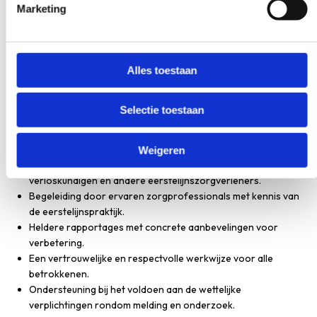
Marketing
Bij DOKh bieden wij onafhankelijke ondersteuning aan
eerstelijnszorgverleners die te maken krijgen met een
calamiteit. Wij begrijpen hoe ingrijpend zo’n situatie kan zijn,
zowel voor de betrokken patiënt als voor de zorgverlener zelf.
Alles toestaan
Onze aanpak is zorgvuldig, onpartijdig en gericht op leren en
verbeteren.
Selectie toestaan
Wat wij bieden:
Weigeren
Onafhankelijke
calamiteitenonderzoeken
voor huisartsen,
verloskundigen en andere eerstelijnszorgverleners.
Begeleiding door ervaren zorgprofessionals met kennis van
de eerstelijnspraktijk.
Heldere rapportages met concrete aanbevelingen voor
verbetering.
Een vertrouwelijke en respectvolle werkwijze voor alle
betrokkenen.
Ondersteuning bij het voldoen aan de wettelijke
verplichtingen rondom melding en onderzoek.