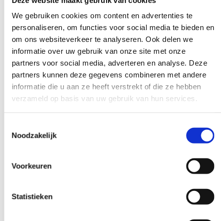
gebeurtenissen zijn:
We gebruiken cookies om content en advertenties te
Gebruik een Veilig Incident Melden (VIM)-systeem om
personaliseren, om functies voor social media te bieden en
incidenten laagdrempelig te registreren.
om ons websiteverkeer te analyseren. Ook delen we
Bespreek incidenten regelmatig in teamverband, zonder
informatie over uw gebruik van onze site met onze
beschuldigende toon.
partners voor social media, adverteren en analyse. Deze
Zoek bij calamiteiten altijd naar systeemfouten in plaats van
partners kunnen deze gegevens combineren met andere
naar individuele fouten.
informatie die u aan ze heeft verstrekt of die ze hebben
Implementeer aanbevelingen uit onderzoeksrapporten
verzameld op basis van uw gebruik van hun services.
actief en evalueer de effecten.
Volg nascholingen en trainingen die gericht zijn op
patiëntveiligheid en risicoherkenning.
Toestemmingsselectie
Noodzakelijk
Een lerende organisatie is een veiligere organisatie. Door
structureel aandacht te besteden aan wat er niet goed gaat,
Voorkeuren
kunnen zorgverleners hun werkwijze continu verbeteren en de
kans op ernstige fouten verkleinen.
Statistieken
Hoe wij helpen bij
calamiteitenonderzoek