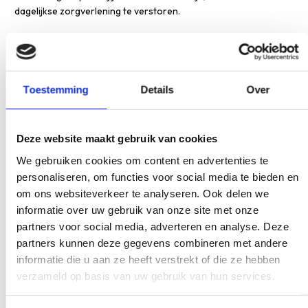
dagelijkse zorgverlening te verstoren.
Overleg met collega’s over hun ervaringen met specifieke
nascholingsprogramma’s. Vraag je werkgever naar
ondersteuning en mogelijkheden voor teamgerichte bijscholing.
Zo vergroot je de kans dat nieuwe kennis succesvol wordt
Toestemming
Details
Over
geïmplementeerd.
Wat zijn veelvoorkomende
Deze website maakt gebruik van cookies
uitdagingen bij nascholing voor
We gebruiken cookies om content en advertenties te
nieuwe zorgconcepten?
personaliseren, om functies voor social media te bieden en
om ons websiteverkeer te analyseren. Ook delen we
Tijdgebrek is de grootste uitdaging bij
medische nascholing
informatie over uw gebruik van onze site met onze
rond innovatie
. Zorgprofessionals hebben drukke roosters
partners voor social media, adverteren en analyse. Deze
en vinden moeilijk tijd voor bijscholing. Kosten vormen een
partners kunnen deze gegevens combineren met andere
tweede obstakel, vooral voor zelfstandige praktijken met
informatie die u aan ze heeft verstrekt of die ze hebben
beperkte budgetten. Kwaliteitsbewaking van
verzameld op basis van uw gebruik van hun services.
nascholingsaanbieders kan lastig zijn door het nieuwe karakter
van innovatieve zorgconcepten.