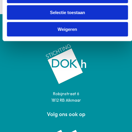
E
jkoehoorn@dokh.nl
Selectie toestaan
Weigeren
Robijnstraat 6
1812 RB Alkmaar
Volg ons ook op