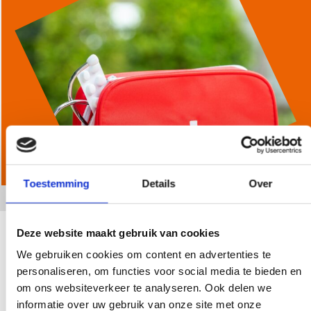
Toestemming
Details
Over
Esther Luinge (ma/di/do/vr)
Deze website maakt gebruik van cookies
We gebruiken cookies om content en advertenties te
Secretaresse
personaliseren, om functies voor social media te bieden en
T
072 5279100 (optie 2)
E
klachtenengeschillen@dokh.nl
om ons websiteverkeer te analyseren. Ook delen we
informatie over uw gebruik van onze site met onze