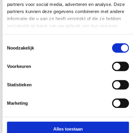
Femke Moerbeek (ma/di/wo/vr)
partners voor social media, adverteren en analyse. Deze
partners kunnen deze gegevens combineren met andere
Jurist
informatie die u aan ze heeft verstrekt of die ze hebben
T
072 5279100 (optie 3)
verzameld op basis van uw gebruik van hun services.
E
fmoerbeek@dokh.nl
Patricia Nep
Toestemmingsselectie
Noodzakelijk
Klachtenfunctionaris
T
072 5279100 (optie 2)
E
klachtenengeschillen@dokh.nl
Voorkeuren
Tjitske Kloos
Statistieken
Boekhoudkundig medewerker
T
072-5279100 (optie 2)
E
tkloos@dokh.nl
Marketing
Janneke Koehoorn
Huisarts en medisch expertiseur
Alles toestaan
T
072 5279100 (optie 3)