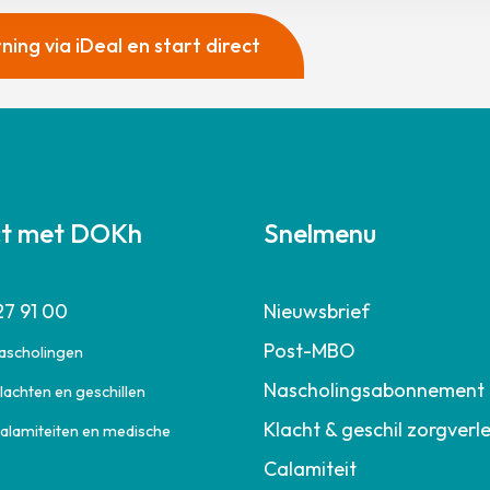
ing via iDeal en start direct
ct met DOKh
Snelmenu
27 91 00
Nieuwsbrief
Post-MBO
nascholingen
Nascholingsabonnement
lachten en geschillen
Klacht & geschil zorgverl
calamiteiten en medische
Calamiteit