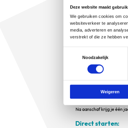
Wat heeft klimaatveran
Deze website maakt gebruik
Hoe kan ik als verloskun
We gebruiken cookies om cont
websiteverkeer te analyseren
Doelgroep:
media, adverteren en analys
Deze e-learning is bedoeld
verstrekt of die ze hebben v
Accreditatie:
Toestemmingsselectie
Noodzakelijk
Deze e-learning is voor 1,5
Verloskundigen).
Kosten:
Weigeren
Je kunt deze e-learning vo
Na aanschaf krijg je één j
Direct starten: