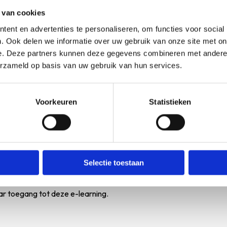
dering voor invloed op het spreekuur van de toekomst?
 van cookies
dige in de praktijk iets doen om positief bij te dragen aan een bete
ent en advertenties te personaliseren, om functies voor social
. Ook delen we informatie over uw gebruik van onze site met on
e. Deze partners kunnen deze gegevens combineren met andere i
 voor verloskundigen.
erzameld op basis van uw gebruik van hun services.
Voorkeuren
Statistieken
 uur geaccrediteerd (onder categorie A ””bij- en nascholing”” van 
Selectie toestaan
lgen voor € 70,-.
aar toegang tot deze e-learning.