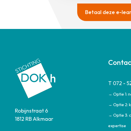
Betaal deze e-learn
Conta
T 072 - 5
→ Optie 1: 
→ Optie 2: k
Robijnstraat 6
→ Optie 3: 
1812 RB Alkmaar
expertise