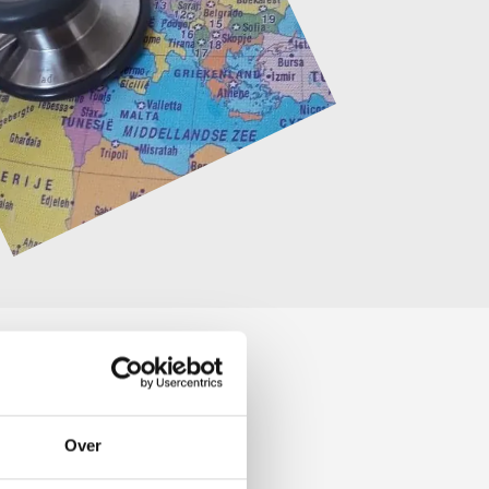
 Of heb je niets met groen,
earning.
Over