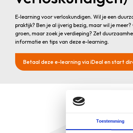
E-learning voor verloskundigen. Wil je een duur
praktijk? Ben je al ijverig bezig, maar wil je meer?
groen, maar zoek je verdieping? Zet duurzaamhe
informatie en tips van deze e-learning.
Betaal deze e-learning via iDeal en start di
Wil je een duurzamere koers
maar zoek je verdieping? Z
Deze e-learning 
Toestemming
Wat is de invloed van 