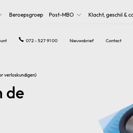
Beroepsgroep
Post-MBO
Klacht, geschil & c
unt
072 - 527 91 00
Nieuwsbrief
Contact
or verloskundigen)
n de