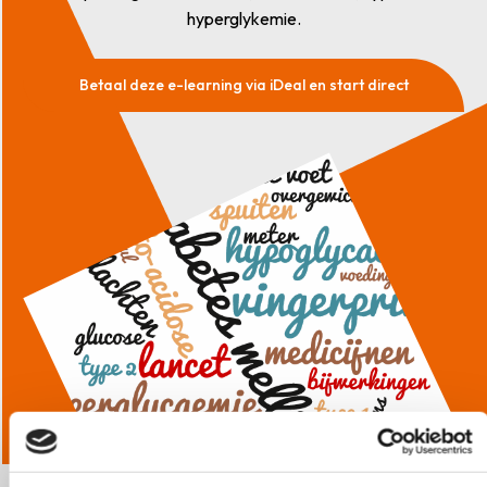
hyperglykemie.
Betaal deze e-learning via iDeal en start direct