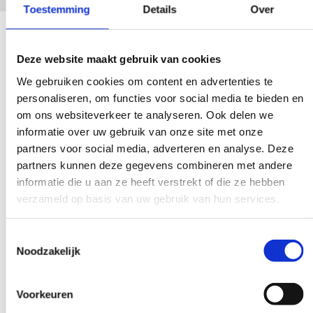
Toestemming
Details
Over
In de huisartspraktijk speelt de doktersassistent een centrale
rol bij het herkennen van de spoedeisende
Deze website maakt gebruik van cookies
gezondheidsproblemen die kunnen worden veroorzaakt door
diabetes mellitus. Vaardigheid in triage is daarbij essentieel. Veel
We gebruiken cookies om content en advertenties te
voorkomende vragen van patiënten met diabetes gaan over de
personaliseren, om functies voor social media te bieden en
werking, bijwerkingen en toepassing van medicatie,
om ons websiteverkeer te analyseren. Ook delen we
voetklachten, hypo- en hyperglykemie.
informatie over uw gebruik van onze site met onze
partners voor social media, adverteren en analyse. Deze
Hierover krijg je meer informatie in deze e-learning. Zo kun je
partners kunnen deze gegevens combineren met andere
nog betere zorg leveren aan mensen met diabetes mellitus.
informatie die u aan ze heeft verstrekt of die ze hebben
verzameld op basis van uw gebruik van hun services.
Onderwerpen:
Diagnostiek bij diabetes mellitus type 1 en type 2
Toestemmingsselectie
Techniek van bloedglucose meten
Noodzakelijk
Hypoglykemische ontregeling
Diabetische voet
Diabetesmedicatie
Voorkeuren
Insulineprofielen