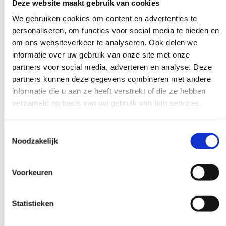
zeven facetten van telefonische triage bij realistische
Deze website maakt gebruik van cookies
casussen en krijgen praktische tips over communicatie en
We gebruiken cookies om content en advertenties te
omgang met verschillende patiënten.
personaliseren, om functies voor social media te bieden en
om ons websiteverkeer te analyseren. Ook delen we
Informeer middels
het contactformulier
naar de
informatie over uw gebruik van onze site met onze
mogelijkheden.
partners voor social media, adverteren en analyse. Deze
partners kunnen deze gegevens combineren met andere
informatie die u aan ze heeft verstrekt of die ze hebben
verzameld op basis van uw gebruik van hun services.
Toestemmingsselectie
Meer mogelijkheden
Noodzakelijk
Voorkeuren
Statistieken