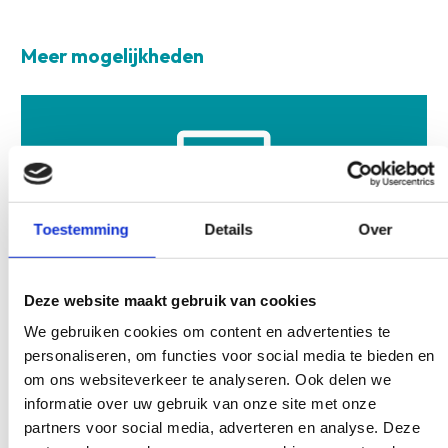
Meer mogelijkheden
Toestemming
Details
Over
Online
Deze website maakt gebruik van cookies
Volg je scholingen liever thuis achter de computer en
We gebruiken cookies om content en advertenties te
wanneer het jouw uitkomt? Kies dan voor een e-
personaliseren, om functies voor social media te bieden en
learning!
om ons websiteverkeer te analyseren. Ook delen we
Bekijken >>
informatie over uw gebruik van onze site met onze
partners voor social media, adverteren en analyse. Deze