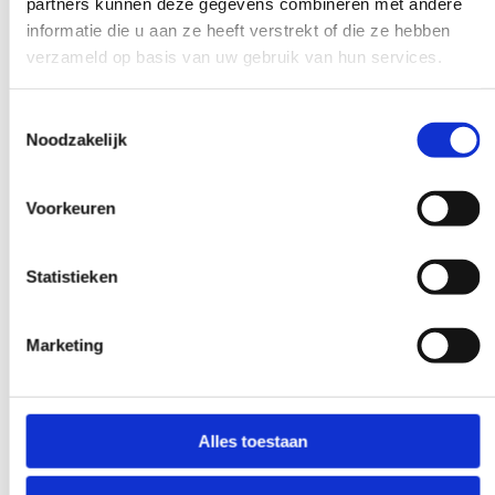
partners kunnen deze gegevens combineren met andere
informatie die u aan ze heeft verstrekt of die ze hebben
verzameld op basis van uw gebruik van hun services.
Toestemmingsselectie
Noodzakelijk
Voorkeuren
Op maat
Wil jij een van onze scholingen voor je eigen praktijk
of zorggroep? Wij kunnen de scholing op locatie
Statistieken
verzorgen. De inhoud kan in overleg worden
aangepast aan jouw specifieke (na)scholingsvraag.
Marketing
Vul daarvoor het contactformulier in.
Bekijken >>
Alles toestaan