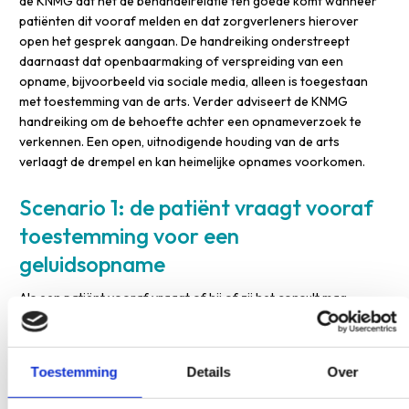
de KNMG dat het de behandelrelatie ten goede komt wanneer
patiënten dit vooraf melden en dat zorgverleners hierover
open het gesprek aangaan. De handreiking onderstreept
daarnaast dat openbaarmaking of verspreiding van een
opname, bijvoorbeeld via sociale media, alleen is toegestaan
met toestemming van de arts. Verder adviseert de KNMG
handreiking om de behoefte achter een opnameverzoek te
verkennen. Een open, uitnodigende houding van de arts
verlaagt de drempel en kan heimelijke opnames voorkomen.
Scenario 1: de patiënt vraagt vooraf
toestemming voor een
geluidsopname
Als een patiënt vooraf vraagt of hij of zij het consult mag
opnemen, ben je uiteraard niet verplicht om daarmee in te
stemmen. Je mag toestemming weigeren als je je er niet prettig
bij voelt of als je verwacht dat de opname je belemmert om je
Toestemming
Details
Over
werk goed te doen. Dat kan bijvoorbeeld het geval zijn bij
gevoelige onderwerpen, complexe besluitvorming of wanneer