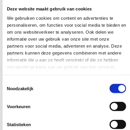
je bang bent dat de opname later tegen je wordt gebruikt.
Deze website maakt gebruik van cookies
Sta je het opnemen wel toe, dan is het verstandig om vooraf
We gebruiken cookies om content en advertenties te
duidelijk te maken wat je voorwaarden zijn. Je kunt aangeven
personaliseren, om functies voor social media te bieden en
dat de opname alleen bedoeld is voor eigen gebruik en niet mag
om ons websiteverkeer te analyseren. Ook delen we
worden gedeeld of gepubliceerd. Juridisch hoeft de patiënt hier
informatie over uw gebruik van onze site met onze
niets voor te ondertekenen, maar een korte schriftelijke
partners voor social media, adverteren en analyse. Deze
bevestiging kan wel helpen om misverstanden achteraf te
partners kunnen deze gegevens combineren met andere
voorkomen.
informatie die u aan ze heeft verstrekt of die ze hebben
verzameld op basis van uw gebruik van hun services.
Soms is het best begrijpelijk dat een patiënt of client
geluidopnames wil maken zodat deze achteraf rustig kan
luisteren welke voor patiënt of client belangrijke informatie is
Toestemmingsselectie
gedeeld/besproken.
Noodzakelijk
Scenario 2: een medische
Voorkeuren
noodsituatie en er wordt gefilmd of
opgenomen
Statistieken