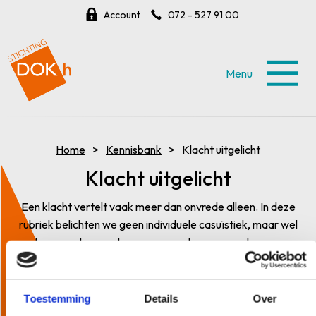
Account
072 - 527 91 00
Menu
Home
Kennisbank
Klacht uitgelicht
Klacht uitgelicht
Een klacht vertelt vaak meer dan onvrede alleen. In deze
rubriek belichten we geen individuele casuïstiek, maar wel
algemene leerpunten over oorzaken en gevolgen van
klachten. Zo maken we ruimte voor leren en verbeteren in
de dagelijkse praktijk.
Toestemming
Details
Over