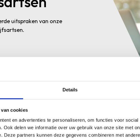
sartsen
rde uitspraken van onze
jfsartsen.
Details
D
 van cookies
s. Op de twee kernklachten (dat de arts bevooroordeeld zou
Kl
ent en advertenties te personaliseren, om functies voor social
 ten aanzien van haar inzet tijdens COVID-19) wordt zij in
Le
. Ook delen we informatie over uw gebruik van onze site met on
ldoende gehandeld is bij de administratieve gang van
e. Deze partners kunnen deze gegevens combineren met andere i