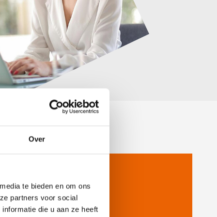
Over
eels gegrond
achtnummer: 2020-G025
 media te bieden en om ons
es meer >>
ze partners voor social
nformatie die u aan ze heeft