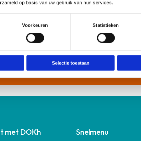
n de arts tevens de klachtenfunctionaris was.
erzameld op basis van uw gebruik van hun services.
Voorkeuren
Statistieken
K
Selectie toestaan
jfsarts is niet ontvankelijk omdat deze begeleiding in
Kl
-klachtenregeling (hoofdstuk 3).
Le
ct met DOKh
Snelmenu