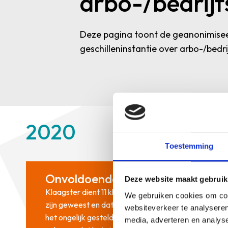
arbo-/bedrijf
Deze pagina toont de geanonimisee
geschilleninstantie over arbo-/bedri
2020
Toestemming
Onvoldoende verzuimbegeleiding
Deze website maakt gebruik
Klaagster dient 11 klachten in tegen de bedrijfsart
We gebruiken cookies om cont
zijn geweest en dat niet het juiste advies is gegeven
websiteverkeer te analyseren
het ongelijk gesteld. Wel oordeelt de GI dat er onvo
media, adverteren en analys