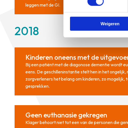
leggen met de GI.
Weigeren
2018
Kinderen oneens met de uitgevoe
Bij een patiënt met de diagonose dementie wordt eu
eens. De geschilleninstantie stelt hen in het ongelij
zorgverleners het belang om kinderen, zo mogelijk, 
gesprekken.
Geen euthanasie gekregen
Klager behoort niet tot een van de personen die gerec