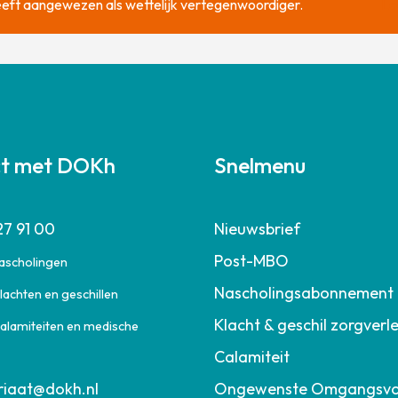
 heeft aangewezen als wettelijk vertegenwoordiger.
Le
ct met DOKh
Snelmenu
27 91 00
Nieuwsbrief
Post-MBO
nascholingen
Nascholingsabonnement
lachten en geschillen
Klacht & geschil zorgverl
calamiteiten en medische
Calamiteit
riaat@dokh.nl
Ongewenste Omgangsv