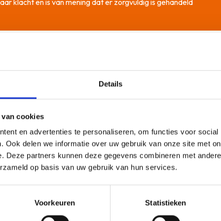
haar klacht en is van mening dat er zorgvuldig is gehandeld
Details
d
K
 van cookies
an de Wkkgz en zijn dus niet klachtgerechtigd.
Kl
Le
ent en advertenties te personaliseren, om functies voor social
. Ook delen we informatie over uw gebruik van onze site met on
e. Deze partners kunnen deze gegevens combineren met andere i
erzameld op basis van uw gebruik van hun services.
K
de geschilleninstantie van DOKh, terwijl de zorgorganisatie
Kl
Voorkeuren
Statistieken
Om dergelijke misverstanden te voorkomen is het van belang
Le
de klachtenprocedure en indien nodig helpt bij contact