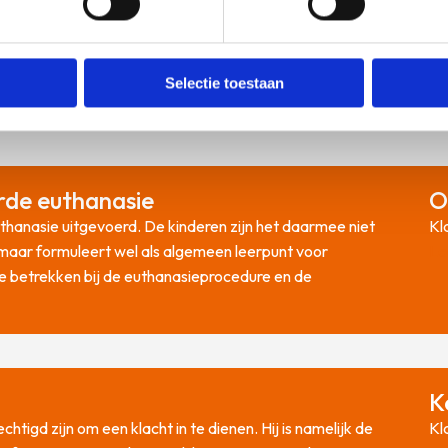
Selectie toestaan
rde euthanasie
O
thanasie uitgevoerd. De kinderen zijn het daarmee niet
Kl
k, maar formuleert wel als algemeen leerpunt voor
Le
te betrekken bij de euthanasieprocedure en de
K
htigd zijn om een klacht in te dienen. Hij is namelijk de
Kl