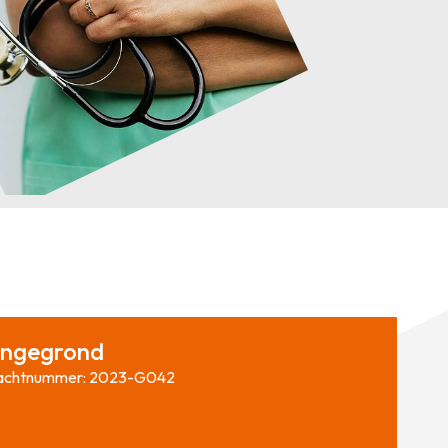
ngegrond
achtnummer: 2023-G042
es meer >>