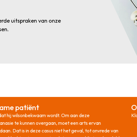
rde uitspraken van onze
sen.
wame patiënt
O
rdat hij wilsonbekwaam wordt. Om aan deze
Kl
hanasie te kunnen overgaan, moet een arts ervan
Le
ldaan. Dat is in deze casus niet het geval, tot onvrede van