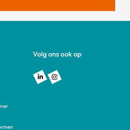
es meer >>
Volg ons ook op
Volg ons op: Linkedin
Volg ons op: Instagram
ener
ormen