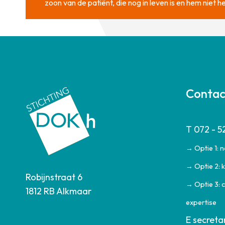
zoon van de patiënt, die nog in leven is en hem niet
Conta
T 072 - 5
→ Optie 1: 
→ Optie 2: k
Robijnstraat 6
→ Optie 3: 
1812 RB Alkmaar
expertise
E secreta