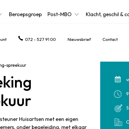
Beroepsgroep
Post-MBO
Klacht, geschil & c
unt
072 - 527 91 00
Nieuwsbrief
Contact
ang-spreekuur
eking
v
kuur
9
S
steuner Huisartsen met een eigen
O
nemers, onder begeleiding, met elkaar