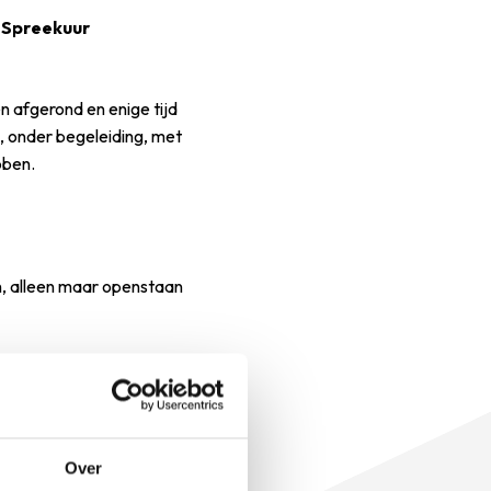
g Spreekuur
 afgerond en enige tijd
, onder begeleiding, met
bben.
en, alleen maar openstaan
Over
asuïstiek die hen