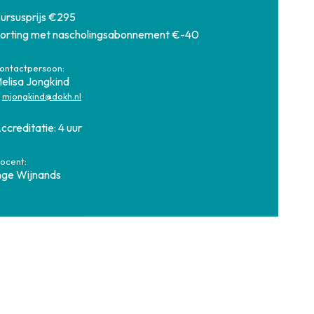
ursusprijs €295
orting met nascholingsabonnement €-40
ontactpersoon:
elisa Jongkind
:
mjongkind@dokh.nl
ccreditatie: 4 uur
ocent:
nge Wijnands