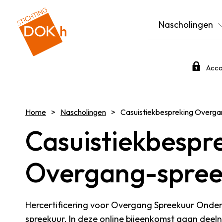
Nascholingen
Acco
Home
Nascholingen
Casuistiekbespreking Overg
Casuistiekbespr
Overgang-spree
Hercertificering voor Overgang Spreekuur Onder
spreekuur. In deze online bijeenkomst gaan deel