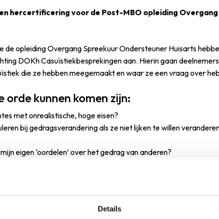
 een hercertificering voor de Post-MBO opleiding Overgan
ie de opleiding Overgang Spreekuur Ondersteuner Huisarts hebben
ichting DOKh Casuïstiekbesprekingen aan. Hierin gaan deelnemers
suïstiek die ze hebben meegemaakt en waar ze een vraag over he
e orde kunnen komen zijn:
tes met onrealistische, hoge eisen?
eren bij gedragsverandering als ze niet lijken te willen verander
mijn eigen ‘oordelen’ over het gedrag van anderen?
jzelf zorgen na een heftige casus?
atiënt in mijn allergie zit?
Details
n komen deelnemers samen tot hun antwoorden op de vragen en c