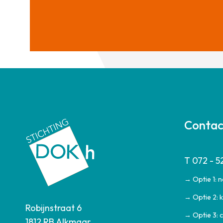
Conta
T 072 - 5
→ Optie 1: 
→ Optie 2: k
Robijnstraat 6
→ Optie 3: 
1812 RB Alkmaar