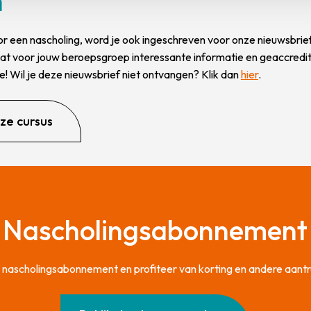
n
 voor een nascholing, word je ook ingeschreven voor onze nieuwsbri
vat voor jouw beroepsgroep interessante informatie en geaccredi
ate! Wil je deze nieuwsbrief niet ontvangen? Klik dan
hier
.
eze cursus
Nascholingsabonnement
ons nascholingsabonnement en profiteer van korting en andere aantr