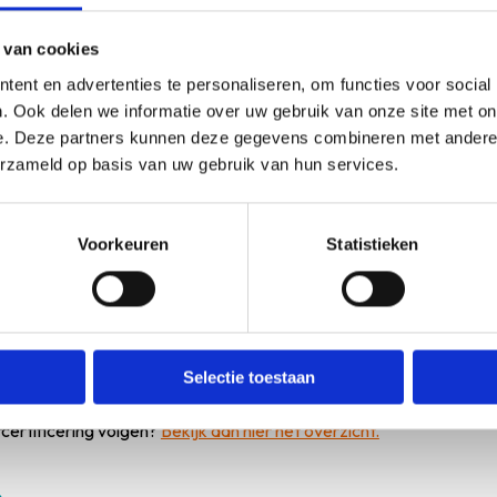
 van cookies
ie
ent en advertenties te personaliseren, om functies voor social
. Ook delen we informatie over uw gebruik van onze site met on
e. Deze partners kunnen deze gegevens combineren met andere i
ls Overgang-hercertificering van 4 punten én de scholing is geacc
erzameld op basis van uw gebruik van hun services.
gsvoorwaarden
Voorkeuren
Statistieken
den kun je
hier
vinden.
e zocht?
Selectie toestaan
rcertificering volgen?
Bekijk dan hier het overzicht.