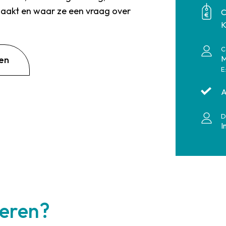
maakt en waar ze een vraag over
C
K
C
M
en
E
A
D
I
leren?