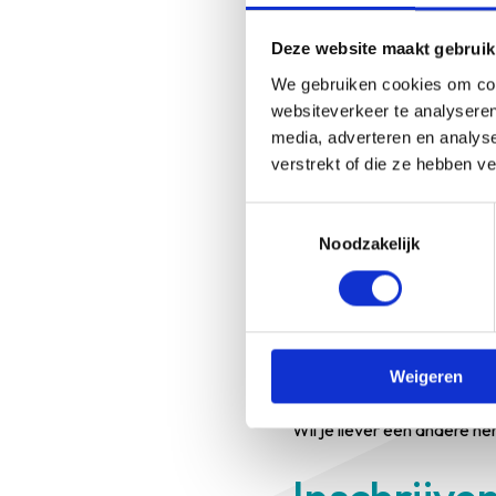
bezighoudt.
Deze website maakt gebruik
Accreditat
We gebruiken cookies om cont
websiteverkeer te analyseren
media, adverteren en analys
Deze nascholing is geldig a
verstrekt of die ze hebben v
kwaliteitsregister Kabiz.
Toestemmingsselectie
Annulerin
Noodzakelijk
Onze annuleringsvoorwaar
Niet wat j
Weigeren
Wil je liever een andere he