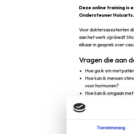
Deze online training is
Ondersteuner Huisarts.
Voor doktersassistenten d
aan het werk zijn biedt St
elkaar in gesprek over ca
Vragen die aan d
Hoe ga ik om met patiën
Hoe kan ik mensen stimul
voor hormonen?
Hoe kan ik omgaan met 
Hoe kan ik goed voor mi
Wat kan ik doen als een p
Etc.
Toestemming
Middels diverse werkvorme