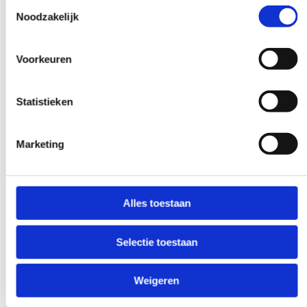
Toestemmingsselectie
Er geldt 100% aanwezigheidsplicht.
Noodzakelijk
Heb je 2 of meer lessen gemist, dan kun je pas na het volgen
hiervan theorie-examen doen.
Voorkeuren
Hoe gaat het inleveren van de
praktijkopdrachten in zijn werk?
Statistieken
Tijdens de bijeenkomsten komen alle praktijkopdrachten aan
bod. Je kunt hier direct mee aan de slag en het inleveren gaat in
de Digitale Leeromgeving (DLO). Je hebt tot 2 weken na de
Marketing
laatste bijeenkomst de tijd om alles in te leveren.
Wanneer ben je geslaagd voor de opleiding?
Alles toestaan
De voorwaarden om te slagen voor de opleiding zijn als volgt:
100% aanwezigheid bij de fysieke lesdagen
Selectie toestaan
Geslaagd zijn voor het Theorie-examen
Positieve beoordeling van alle 7 praktijkopdrachten
Weigeren
Ontvang ik een diploma na afronding van de