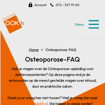
Account
072 - 527 91 00
Menu
Home
Osteoporose-FAQ
Osteoporose-FAQ
Heb je vragen over de Osteoporose-opleiding voor
doktersassistenten? Op deze pagina vind je de
antwoorden op de meest gestelde vragen over inhoud,
duur en praktische zaken.
Staat jouw vraag hier niet tussen? Mail je vraag dan naar
osteoporose@dokh.nl
. We helpen je graag verder!