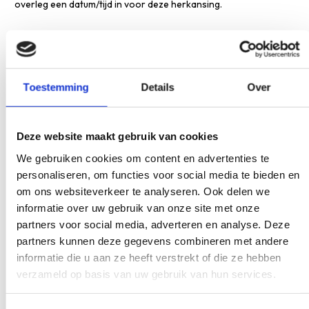
overleg een datum/tijd in voor deze herkansing.
Ik heb dyslexie, krijg ik dan extra tijd voor het
theorie-examen?
Ja, je krijgt ongeveer 25% meer tijd, dat komt neer op 10 minuten
Toestemming
Details
Over
extra.
We ontvangen hiervoor bij aanmelding voor de opleiding graag
een dyslexie verklaring van je.
Deze website maakt gebruik van cookies
Ik heb een lesdag gemist, mag ik dan wel
We gebruiken cookies om content en advertenties te
theorie-examen doen?
personaliseren, om functies voor social media te bieden en
om ons websiteverkeer te analyseren. Ook delen we
Ja, maar alleen op de volgende voorwaarden:
informatie over uw gebruik van onze site met onze
partners voor social media, adverteren en analyse. Deze
De DLO moet helemaal doorlopen zijn.
Op eigen risico, het telt mee met het totaal aantal examens
partners kunnen deze gegevens combineren met andere
dat je mag doen.
informatie die u aan ze heeft verstrekt of die ze hebben
Wanneer je zakt kun je pas herkansen als ook de gemiste
verzameld op basis van uw gebruik van hun services.
lesdag is ingehaald.
Wanneer je slaagt moet je alsnog de gemiste lesdag inhalen.