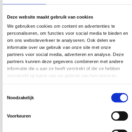
Groepskortingen vanaf 3-5 deelnemers (vaak 10-25%
korting)
Deze website maakt gebruik van cookies
Online versus fysieke training: online is meestal 30-50%
goedkoper
We gebruiken cookies om content en advertenties te
Praktische toepasbaarheid in je dagelijkse werkzaamheden
personaliseren, om functies voor social media te bieden en
om ons websiteverkeer te analyseren. Ook delen we
Vergelijk niet alleen de prijs, maar ook wat je ervoor krijgt. Een
informatie over uw gebruik van onze site met onze
duurdere training met uitgebreide materialen en nazorg kan
partners voor social media, adverteren en analyse. Deze
uiteindelijk voordeliger zijn dan een goedkope cursus zonder
partners kunnen deze gegevens combineren met andere
ondersteuning.
informatie die u aan ze heeft verstrekt of die ze hebben
verzameld op basis van uw gebruik van hun services.
Online trainingen zijn vaak betaalbaarder en flexibeler, maar
fysieke trainingen bieden meer interactie en
netwerkmogelijkheden. Kies hybride opleidingen voor de beste
Toestemmingsselectie
Noodzakelijk
balans tussen kosten en leerervaring.
Wat zijn slimme manieren om
Voorkeuren
scholingskosten te spreiden?