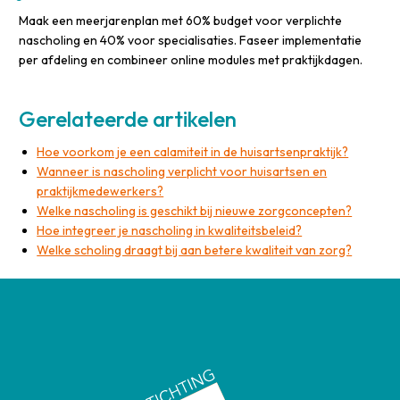
Maak een meerjarenplan met 60% budget voor verplichte
nascholing en 40% voor specialisaties. Faseer implementatie
per afdeling en combineer online modules met praktijkdagen.
Gerelateerde artikelen
Hoe voorkom je een calamiteit in de huisartsenpraktijk?
Wanneer is nascholing verplicht voor huisartsen en
praktijkmedewerkers?
Welke nascholing is geschikt bij nieuwe zorgconcepten?
Hoe integreer je nascholing in kwaliteitsbeleid?
Welke scholing draagt bij aan betere kwaliteit van zorg?