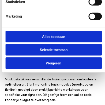
Scholingskosten spreiden doe je door meerjarenplannen,
Statistieken
gefaseerde implementatie en interne kennisdeling. Plan 60%
van je budget voor verplichte nascholing en 40% voor
specialisaties. Combineer verschillende trainingsvormen en laat
Marketing
geschoolde medewerkers hun kennis intern delen om je
investering te maximaliseren.
Alles toestaan
Effectieve strategieën voor budgetbeheer:
Meerjarenplanning
: spreid grote investeringen over 2-3
Selectie toestaan
jaar
Gefaseerde implementatie per afdeling of specialisme
Weigeren
Interne trainingen door recent geschoolde collega’s
Combinatie van online modules en praktijkdagen
Maak gebruik van verschillende trainingsvormen om kosten te
optimaliseren. Start met online basismodules (goedkoop en
flexibel), gevolgd door praktijkgerichte workshops voor
specifieke vaardigheden. Dit geeft je team een solide basis
zonder je budget te overschrijden.