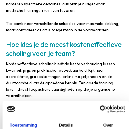
hanteren specifieke deadlines, dus plan je budget voor
medische trainingen ruim van tevoren.
Tip: combineer verschillende subsidies voor maximale dekking,
maar controleer of dit is toegestaan in de voorwaarden.
Hoe kies je de meest kosteneffectieve
scholing voor je team?
Kosteneffectieve scholing biedt de beste verhouding tussen
kwaliteit, prijs en praktische toepasbaarheid. Kijk naar
accreditatie, groepskortingen, online mogelijkheden en de
duurzaamheid van de opgedane kennis. Een goede training
levert direct toepasbare vaardigheden op die je organisatie
vooruithelpen.
Belangrijke selectiecriteria om op scholingskosten te besparen:
Accreditatie en kwaliteit
: CRKBO-geregistreerde
Toestemming
Details
Over
aanbieders garanderen erkende certificering