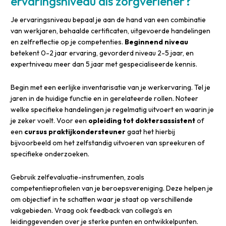
ervaringsniveau als zorgverlener?
Je ervaringsniveau bepaal je aan de hand van een combinatie
van werkjaren, behaalde certificaten, uitgevoerde handelingen
en zelfreflectie op je competenties.
Beginnend niveau
betekent 0-2 jaar ervaring, gevorderd niveau 2-5 jaar, en
expertniveau meer dan 5 jaar met gespecialiseerde kennis.
Begin met een eerlijke inventarisatie van je werkervaring. Tel je
jaren in de huidige functie en in gerelateerde rollen. Noteer
welke specifieke handelingen je regelmatig uitvoert en waarin je
je zeker voelt. Voor een
opleiding tot doktersassistent
of
een
cursus praktijkondersteuner
gaat het hierbij
bijvoorbeeld om het zelfstandig uitvoeren van spreekuren of
specifieke onderzoeken.
Gebruik zelfevaluatie-instrumenten, zoals
competentieprofielen van je beroepsvereniging. Deze helpen je
om objectief in te schatten waar je staat op verschillende
vakgebieden. Vraag ook feedback van collega’s en
leidinggevenden over je sterke punten en ontwikkelpunten.