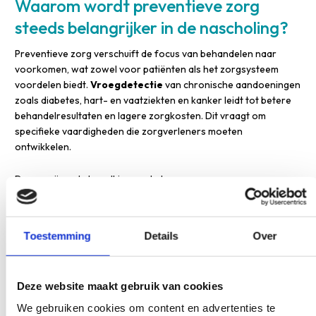
Waarom wordt preventieve zorg
steeds belangrijker in de nascholing?
Preventieve zorg verschuift de focus van behandelen naar
voorkomen, wat zowel voor patiënten als het zorgsysteem
voordelen biedt.
Vroegdetectie
van chronische aandoeningen
zoals diabetes, hart- en vaatziekten en kanker leidt tot betere
behandelresultaten en lagere zorgkosten. Dit vraagt om
specifieke vaardigheden die zorgverleners moeten
ontwikkelen.
De vergrijzende bevolking en de toename van
leefstijlgerelateerde aandoeningen maken preventieve zorg
nog belangrijker. Zorgverleners moeten leren hoe ze patiënten
effectief kunnen begeleiden bij leefstijlveranderingen, van
Toestemming
Details
Over
stoppen met roken tot meer bewegen en gezonder eten.
Nascholingsprogramma’s richten zich nu op
Deze website maakt gebruik van cookies
gespreksvaardigheden voor gedragsverandering, motiverende
gespreksvoering en het gebruik van digitale tools voor
We gebruiken cookies om content en advertenties te