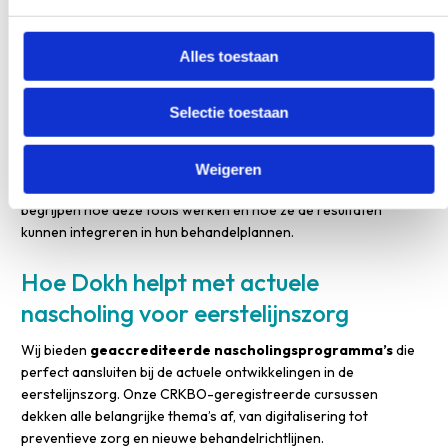
Data-analyse wordt steeds belangrijker, waarbij zorgverleners
informatie uit elektronische patiëntendossiers moeten kunnen
interpreteren en gebruiken voor betere zorgverlening. Ook
Alles toestaan
cybersecurity en privacyaspecten van digitale zorg vereisen
aandacht in nascholingsprogramma’s.
Selectie toestaan
Nieuwe technologieën zoals AI-ondersteunde diagnostiek,
wearables en sensoren voor thuismonitoring maken deel uit
Weigeren
van de moderne zorgverlening. Zorgverleners moeten
begrijpen hoe deze tools werken en hoe ze de resultaten
kunnen integreren in hun behandelplannen.
Hoe Dokh helpt met actuele
nascholing voor eerstelijnszorg
Wij bieden
geaccrediteerde nascholingsprogramma’s
die
perfect aansluiten bij de actuele ontwikkelingen in de
eerstelijnszorg. Onze CRKBO-geregistreerde cursussen
dekken alle belangrijke thema’s af, van digitalisering tot
preventieve zorg en nieuwe behandelrichtlijnen.