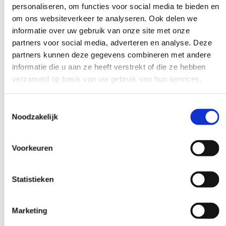
leefstijlbegeleiding. Ook screeningsprogramma’s en
personaliseren, om functies voor social media te bieden en
risicoprofielen worden steeds geavanceerder, wat specifieke
om ons websiteverkeer te analyseren. Ook delen we
kennis vereist om deze effectief in te zetten in de praktijk.
informatie over uw gebruik van onze site met onze
partners voor social media, adverteren en analyse. Deze
Welke digitale vaardigheden hebben
partners kunnen deze gegevens combineren met andere
zorgverleners nu nodig?
informatie die u aan ze heeft verstrekt of die ze hebben
verzameld op basis van uw gebruik van hun services.
Moderne zorgverleners hebben verschillende
digitale
competenties
nodig om effectief te functioneren in de huidige
Toestemmingsselectie
zorgomgeving. E-healthtoepassingen zoals apps voor
Noodzakelijk
patiëntmonitoring, digitale vragenlijsten en online
consultatieplatforms worden een standaardonderdeel van de
zorgverlening.
Voorkeuren
Beeldbelconsultaties vereisen specifieke vaardigheden, van
technische aspecten tot communicatie op afstand. Je moet
Statistieken
leren hoe je effectief communiceert via video, wanneer fysiek
onderzoek noodzakelijk is en hoe je de kwaliteit van zorg
waarborgt tijdens digitale contacten.
Marketing