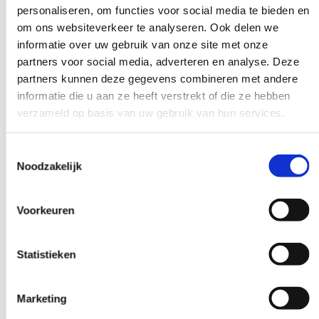
zorgt ervoor dat iedereen kan deelnemen zonder de
personaliseren, om functies voor social media te bieden en
patiëntenzorg te verstoren.
om ons websiteverkeer te analyseren. Ook delen we
informatie over uw gebruik van onze site met onze
Waarom werkt gezamenlijke
partners voor social media, adverteren en analyse. Deze
partners kunnen deze gegevens combineren met andere
nascholing beter dan individuele
informatie die u aan ze heeft verstrekt of die ze hebben
training?
verzameld op basis van uw gebruik van hun services.
Gezamenlijke nascholing voor zorgteams zorgt voor
verbeterde communicatie, gedeelde werkwijzen en
Toestemmingsselectie
betere onderlinge samenwerking
. Teamleden leren niet
Noodzakelijk
alleen nieuwe kennis, maar ook hoe ze deze samen kunnen
toepassen in de praktijk.
Voorkeuren
Voordelen van teamgerichte nascholing:
Statistieken
Iedereen krijgt dezelfde informatie en hanteert dezelfde
werkwijzen
Directe kennisuitwisseling tussen verschillende disciplines
Marketing
Betere onderlinge communicatie door gedeelde ervaringen