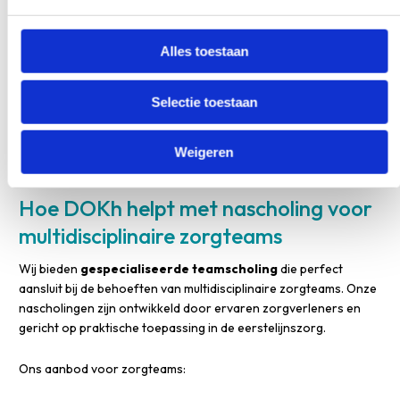
Efficiëntere implementatie van nieuwe werkafspraken
Versterking van het teamgevoel en de samenwerking
Mogelijkheid om samen problemen op te lossen
Alles toestaan
Individuele nascholing mist deze synergie. Wanneer teamleden
Selectie toestaan
apart leren, ontstaan er verschillen in kennis en werkwijzen. Dit
kan leiden tot miscommunicatie en inefficiënte zorgverlening.
Gezamenlijk leren voorkomt deze problemen en versterkt het
Weigeren
team als geheel.
Hoe DOKh helpt met nascholing voor
multidisciplinaire zorgteams
Wij bieden
gespecialiseerde teamscholing
die perfect
aansluit bij de behoeften van multidisciplinaire zorgteams. Onze
nascholingen zijn ontwikkeld door ervaren zorgverleners en
gericht op praktische toepassing in de eerstelijnszorg.
Ons aanbod voor zorgteams: