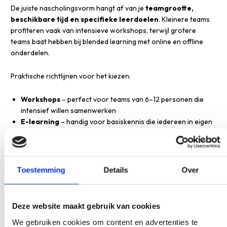
De juiste nascholingsvorm hangt af van je
teamgrootte,
beschikbare tijd en specifieke leerdoelen
. Kleinere teams
profiteren vaak van intensieve workshops, terwijl grotere
teams baat hebben bij blended learning met online en offline
onderdelen.
Praktische richtlijnen voor het kiezen:
Workshops
– perfect voor teams van 6–12 personen die
intensief willen samenwerken
E-learning
– handig voor basiskennis die iedereen in eigen
tempo kan doorlopen
Blended learning
– combineert flexibiliteit met persoonlijke
interactie
Teamtrainingen
– ideaal voor het samen oefenen van
Toestemming
Details
Over
nieuwe werkwijzen
Peer learning
– laat teamleden van en met elkaar leren
Deze website maakt gebruik van cookies
Denk ook aan praktische zaken zoals roosters, locatie en
We gebruiken cookies om content en advertenties te
budget. Een goede nascholingsvorm past bij jullie werkritme en