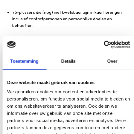
75-plussers die (nog) niet kwetsbaar zijn in kaart brengen,
inclusief contactpersonen en persoonlijke doelen en
behoeften.
Bijdragen aan proactieve zorgplanning door informatie van
Thuisarts.nl aan te bieden, te informeren over
behandelwensengesprekken en eventueel zelf een
verkennend gesprek te voeren.
Toestemming
Details
Over
Registreren in het HIS volgens de SOEP-structuur en met
ICPC-codes voor ouderenzorg.
Deze website maakt gebruik van cookies
We gebruiken cookies om content en advertenties te
Kennis hebben van en bijdragen aan het onderhouden van
personaliseren, om functies voor social media te bieden en
het geriatrisch netwerk.
om ons websiteverkeer te analyseren. Ook delen we
informatie over uw gebruik van onze site met onze
Samenwerken met de POH ouderenzorg en/of huisarts en
het geriatrisch netwerk, eventueel via een webapplicatie.
partners voor social media, adverteren en analyse. Deze
partners kunnen deze gegevens combineren met andere
Ondersteunen bij het organiseren van het MDO en eventueel