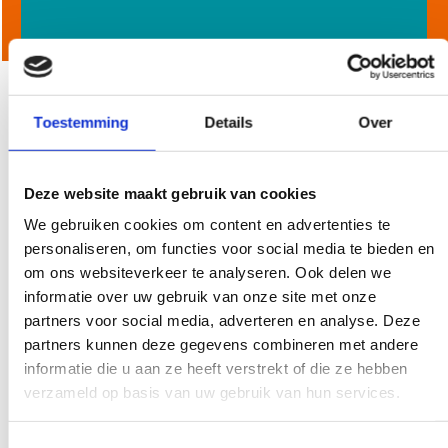
Toestemming
Details
Over
Wat ga ik leren?
Post-MBO Vrouwenspreekuur
Deze website maakt gebruik van cookies
We gebruiken cookies om content en advertenties te
personaliseren, om functies voor social media te bieden en
om ons websiteverkeer te analyseren. Ook delen we
informatie over uw gebruik van onze site met onze
partners voor social media, adverteren en analyse. Deze
partners kunnen deze gegevens combineren met andere
informatie die u aan ze heeft verstrekt of die ze hebben
Vrouwenspreekuur ondersteuner huisarts biedt verdieping en
verzameld op basis van uw gebruik van hun services.
achtergrondinformatie over anticonceptie, seksueel
overdraagbare aandoeningen, het uitstrijkje, vulvovaginale
Toestemmingsselectie