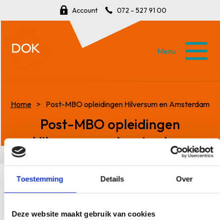
Account
072 - 527 91 00
Menu
Home
Post-MBO opleidingen Hilversum en Amsterdam
Post-MBO opleidingen
Hilversum en Amsterdam
Toestemming
Details
Over
Wat leuk dat je interesse hebt in een van onze
opleidingen in Hilversum of Amsterdam! Hieronder vind
je de opleidingen die we op de planning hebben staan.
Deze website maakt gebruik van cookies