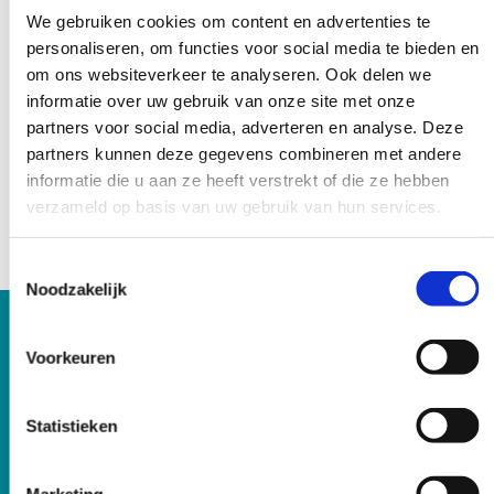
SOH-opleiding Hilversum – start 2 oktober 2026
We gebruiken cookies om content en advertenties te
Klik hier voor meer informatie en de mogelijkheid om je aan te
personaliseren, om functies voor social media te bieden en
melden.
om ons websiteverkeer te analyseren. Ook delen we
informatie over uw gebruik van onze site met onze
CVRM Amsterdam – start 21 oktober 2026
partners voor social media, adverteren en analyse. Deze
Klik hier voor meer informatie en de mogelijkheid om je aan te
partners kunnen deze gegevens combineren met andere
melden.
informatie die u aan ze heeft verstrekt of die ze hebben
verzameld op basis van uw gebruik van hun services.
Vrouwenspreekuur Amsterdam – start 23 oktober 2026
Klik hier voor meer informatie en de mogelijkheid om je aan te
melden.
Toestemmingsselectie
Noodzakelijk
Voorkeuren
Statistieken
Marketing