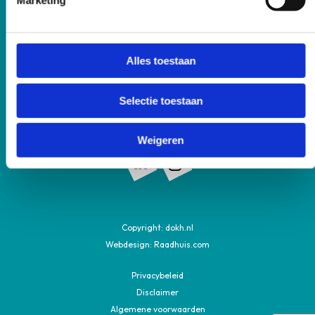
Robijnstraat 6
Alles toestaan
1812 RB Alkmaar
Selectie toestaan
Volg ons ook op
Weigeren
Volg ons op: Linkedin
Volg ons op: Instagram
Copyright:
dokh.nl
Webdesign:
Raadhuis.com
Privacybeleid
Disclaimer
Algemene voorwaarden